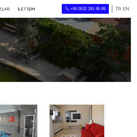
TR
EN
+90 0532 281 95 89
ZLAR
İLETIŞIM